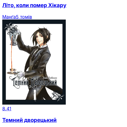
Літо, коли помер Хікару
Манґа
5 томів
8.41
Темний дворецький