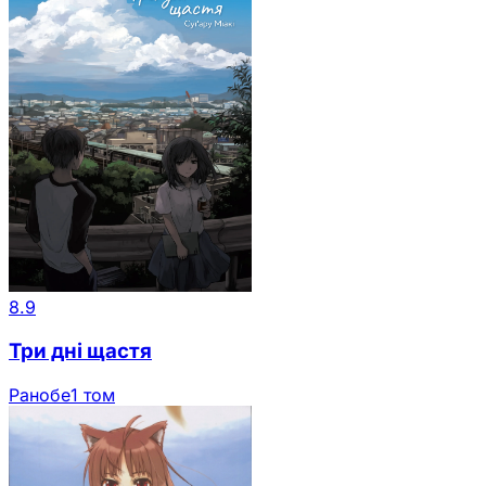
8.9
Три дні щастя
Ранобе
1 том