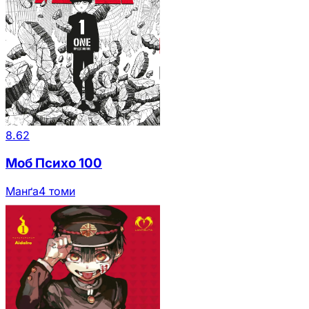
8.62
Моб Психо 100
Манґа
4 томи