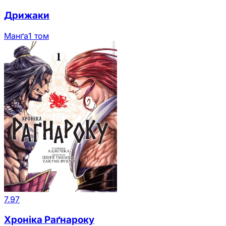
Дрижаки
Манґа
1 том
7.97
Хроніка Раґнароку