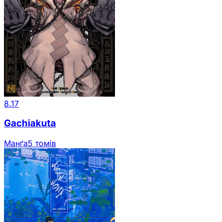
8.17
Gachiakuta
Манґа
5 томів