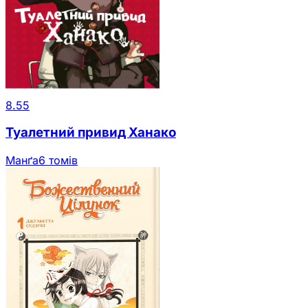
8.55
Туалетний привид Ханако
Манґа
6 томів