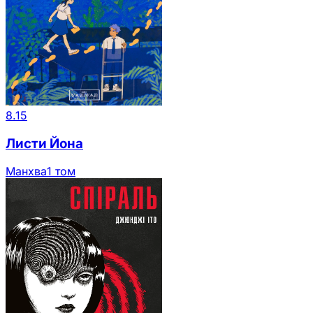
8.15
Листи Йона
Манхва
1 том