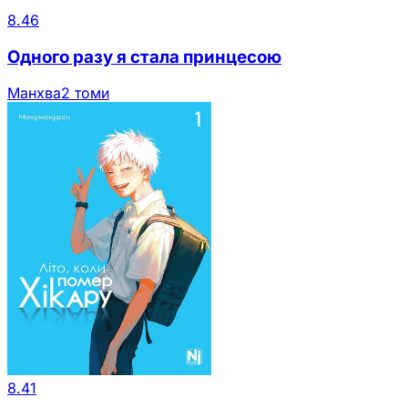
8.46
Одного разу я стала принцесою
Манхва
2 томи
8.41