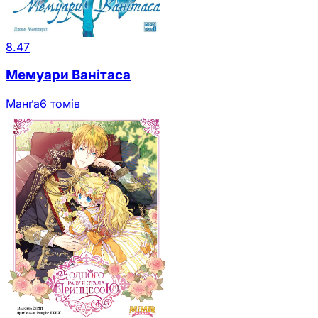
8.47
Мемуари Ванітаса
Манґа
6 томів