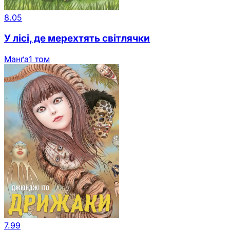
8.05
У лісі, де мерехтять світлячки
Манґа
1 том
7.99