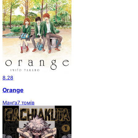
8.28
Orange
Манґа
7 томів