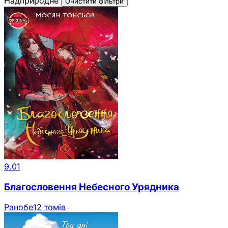
Надприродне
Очистити фільтри
9.01
Благословення Небесного Урядника
Ранобе
12 томів