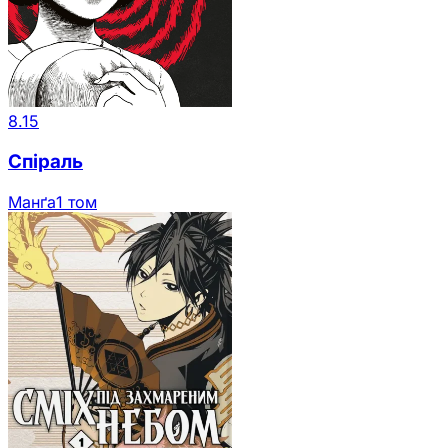
8.15
Спіраль
Манґа
1 том