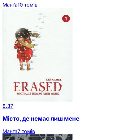
Манґа
10 томів
8.37
Місто, де немає лиш мене
Манґа
7 томів