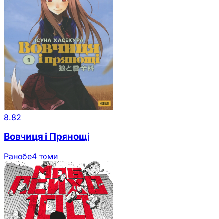
8.82
Вовчиця і Прянощі
Ранобе
4 томи