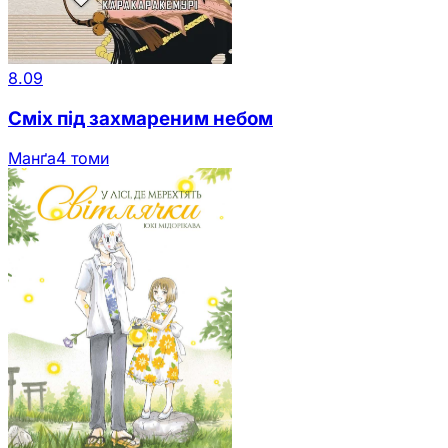
8.09
Сміх під захмареним небом
Манґа
4 томи