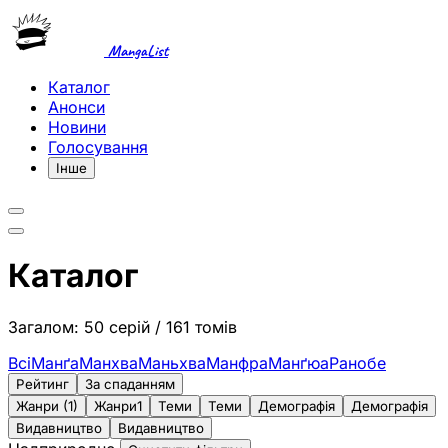
MangaList
Каталог
Анонси
Новини
Голосування
Інше
Каталог
Загалом: 50 серій / 161 томів
Всі
Манґа
Манхва
Маньхва
Манфра
Манґюа
Ранобе
Рейтинг
За спаданням
Жанри (1)
Жанри
1
Теми
Теми
Демографія
Демографія
Видавництво
Видавництво