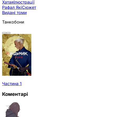
Хатая
Ілюстрації
Рафал Які
Сюжет
Видані томи
Танкобони
Частина 1
Коментарі