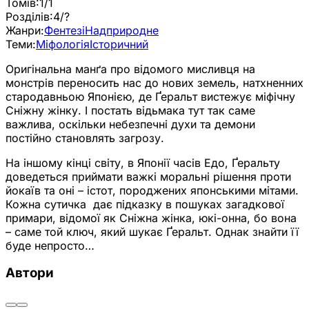
Томів:
1/1
Розділів:
4/?
Жанри:
Фентезі
Надприродне
Теми:
Міфологія
Історичний
Оригінальна манґа про відомого мисливця на
монстрів переносить нас до нових земель, натхненних
стародавньою Японією, де Ґеральт вистежує міфічну
Сніжну жінку. І постать відьмака тут так саме
важлива, оскільки небезпечні духи та демони
постійно становлять загрозу.
На іншому кінці світу, в Японії часів Едо, Ґеральту
доведеться приймати важкі моральні рішення проти
йокаїв та оні – істот, породжених японськими мітами.
Кожна сутичка дає підказку в пошуках загадкової
примари, відомої як Сніжна жінка, юкі-онна, бо вона
– саме той ключ, який шукає Ґеральт. Однак знайти її
буде непросто…
Автори