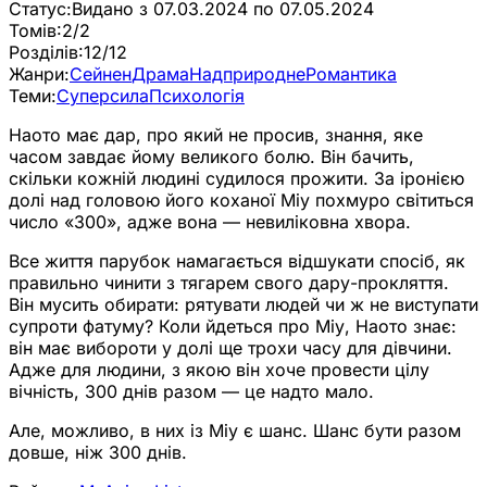
Статус:
Видано з 07.03.2024 по 07.05.2024
Томів:
2/2
Розділів:
12/12
Жанри:
Сейнен
Драма
Надприродне
Романтика
Теми:
Суперсила
Психологія
Наото має дар, про який не просив, знання, яке
часом завдає йому великого болю. Він бачить,
скільки кожній людині судилося прожити. За іронією
долі над головою його коханої Міу похмуро світиться
число «300», адже вона — невиліковна хвора.
Все життя парубок намагається відшукати спосіб, як
правильно чинити з тягарем свого дару-прокляття.
Він мусить обирати: рятувати людей чи ж не виступати
супроти фатуму? Коли йдеться про Міу, Наото знає:
він має вибороти у долі ще трохи часу для дівчини.
Адже для людини, з якою він хоче провести цілу
вічність, 300 днів разом — це надто мало.
Але, можливо, в них із Міу є шанс. Шанс бути разом
довше, ніж 300 днів.