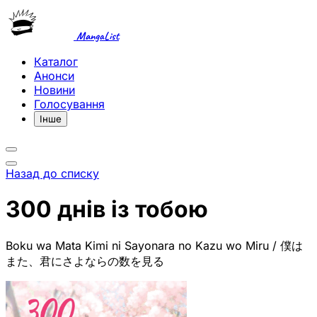
MangaList
Каталог
Анонси
Новини
Голосування
Інше
Назад до списку
300 днів із тобою
Boku wa Mata Kimi ni Sayonara no Kazu wo Miru / 僕は
また、君にさよならの数を見る