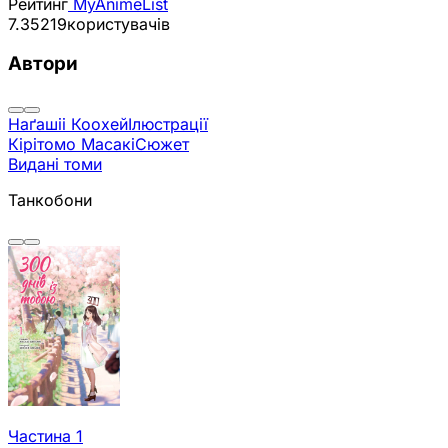
Рейтинг
MyAnimeList
7.35
219
користувачів
Автори
Наґашіі Коохей
Ілюстрації
Кірітомо Масакі
Сюжет
Видані томи
Танкобони
Частина 1