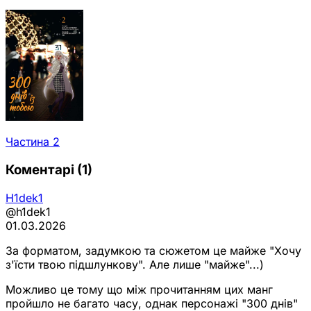
Частина 2
Коментарі
(1)
H1dek1
@h1dek1
01.03.2026
За форматом, задумкою та сюжетом це майже "Хочу
з'їсти твою підшлункову". Але лише "майже"...)
Можливо це тому що між прочитанням цих манг
пройшло не багато часу, однак персонажі "300 днів"