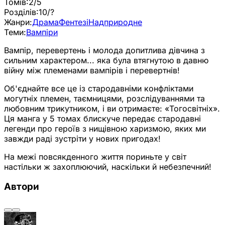
Томів:
2/5
Розділів:
10/?
Жанри:
Драма
Фентезі
Надприродне
Теми:
Вампіри
Вампір, перевертень і молода допитлива дівчина з
сильним характером... яка була втягнутою в давню
війну між племенами вампірів і перевертнів!
Об'єднайте все це із стародавніми конфліктами
могутніх племен, таємницями, розслідуваннями та
любовним трикутником, і ви отримаєте: «Тогосвітніх».
Ця манга у 5 томах блискуче передає стародавні
легенди про героїв з нищівною харизмою, яких ми
завжди раді зустріти у нових пригодах!
На межі повсякденного життя пориньте у світ
настільки ж захоплюючий, наскільки й небезпечний!
Автори