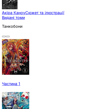
Акіра Каноу
Сюжет та ілюстрації
Видані томи
Танкобони
Частина 1