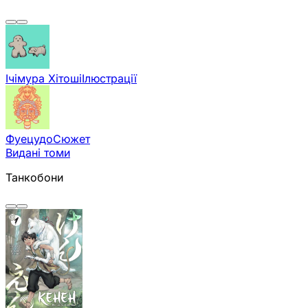
Ічімура Хітоші
Ілюстрації
Фуецудо
Сюжет
Видані томи
Танкобони