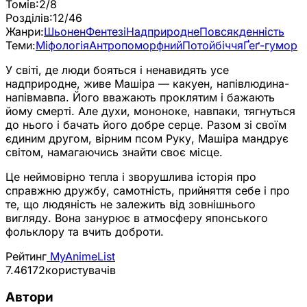
Томів:
2/8
Розділів:
12/46
Жанри:
Шьонен
Фентезі
Надприродне
Повсякденність
Теми:
Міфологія
Антропоморфний
Потойбіччя
Ґеґ-гумор
У світі, де люди бояться і ненавидять усе
надприродне, живе Машіра — какуен, напівлюдина-
напівмавпа. Його вважають проклятим і бажають
йому смерті. Але духи, мононоке, навпаки, тягнуться
до нього і бачать його добре серце. Разом зі своїм
єдиним другом, вірним псом Руку, Машіра мандрує
світом, намагаючись знайти своє місце.
Це неймовірно тепла і зворушлива історія про
справжню дружбу, самотність, прийняття себе і про
те, що людяність не залежить від зовнішнього
вигляду. Вона занурює в атмосферу японського
фольклору та вчить доброти.
Рейтинг
MyAnimeList
7.46
172
користувачів
Автори