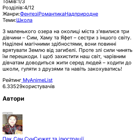
Томів:
1/3
Розділів:
4/12
Жанри:
Фентезі
Романтика
Надприродне
Теми:
Школа
З маленького озера на околиці міста з’явилися три
дівчини – Сим, Хаму та Яфет – сестри з іншого світу.
Наділені магічними здібностями, вони повинні
врятувати Землю від загибелі. Проте злі сили чинять
їм перешкоди. І щоб захистити наш світ, чарівним
дівчатам доводиться жити серед людей – ходити до
школи, гуляти з друзями та навіть закохуватись!
Рейтинг
MyAnimeList
6.33
529
користувачів
Автори
Пак Сан Сун
Сюжет та ілюстрації