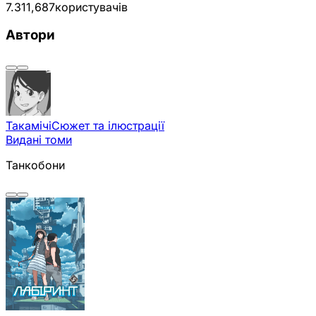
7.31
1,687
користувачів
Автори
Такамічі
Сюжет та ілюстрації
Видані томи
Танкобони