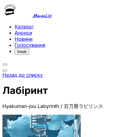
MangaList
Каталог
Анонси
Новини
Голосування
Інше
Назад до списку
Лабіринт
Hyakuman-jou Labyrinth / 百万畳ラビリンス