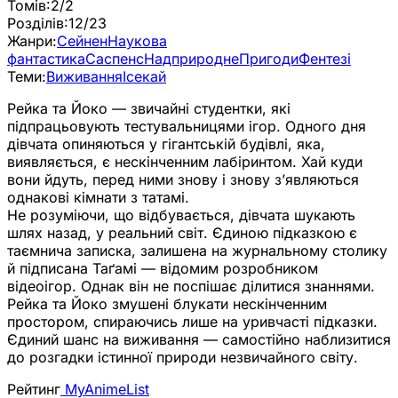
Томів:
2/2
Розділів:
12/23
Жанри:
Сейнен
Наукова
фантастика
Саспенс
Надприродне
Пригоди
Фентезі
Теми:
Виживання
Ісекай
Рейка та Йоко — звичайні студентки, які
підпрацьовують тестувальницями ігор. Одного дня
дівчата опиняються у гігантській будівлі, яка,
виявляється, є нескінченним лабіринтом. Хай куди
вони йдуть, перед ними знову і знову з’являються
однакові кімнати з татамі.
Не розуміючи, що відбувається, дівчата шукають
шлях назад, у реальний світ. Єдиною підказкою є
таємнича записка, залишена на журнальному столику
й підписана Таґамі — відомим розробником
відеоігор. Однак він не поспішає ділитися знаннями.
Рейка та Йоко змушені блукати нескінченним
простором, спираючись лише на уривчасті підказки.
Єдиний шанс на виживання — самостійно наблизитися
до розгадки істинної природи незвичайного світу.
Рейтинг
MyAnimeList