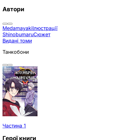
Автори
Medamayaki
Ілюстрації
Shinobumaru
Сюжет
Видані томи
Танкобони
Частина 1
Герої книги