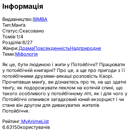
Інформація
Видавництво:
BIMBA
Тип:
Манґа
Статус:
Скасовано
Томів:
1/4
Розділів:
6/27
Жанри:
Драма
Повсякденність
Надприродне
Теми:
Міфологія
Як це, бути людиною і жити у Потойбіччі? Працювати
у потойбічній книгарні? Про це, а ще про пригоди з її
потойбічними друзями-аякаші розповість Каорі.
Прочитавши манґу, ви дізнаєтесь про те, на що здатні
тенґу, як подорожувати пеклом на котячій спині, що
такого особливого у потойбічному літі, як і для чого у
Потойбіччі опинився загадковий юний екзорцист і чи
стане він другом для дивакуватих жителів
Потойбіччя.
Рейтинг
MyAnimeList
6.63
150
користувачів