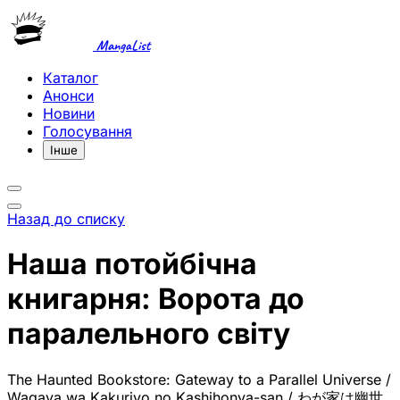
MangaList
Каталог
Анонси
Новини
Голосування
Інше
Назад до списку
Наша потойбічна
книгарня: Ворота до
паралельного світу
The Haunted Bookstore: Gateway to a Parallel Universe /
Wagaya wa Kakuriyo no Kashihonya-san / わが家は幽世