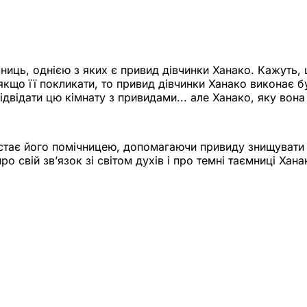
ниць, однією з яких є привид дівчинки Ханако. Кажуть,
, якщо її покликати, то привид дівчинки Ханако виконає
відати цю кімнату з привидами... але Ханако, яку вона т
 стає його помічницею, допомагаючи привиду знищувати 
ро свій зв’язок зі світом духів і про темні таємниці Хан