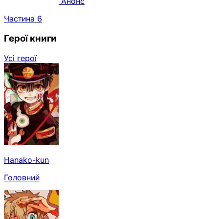
Анонс
Частина 6
Герої книги
Усі герої
Hanako-kun
Головний