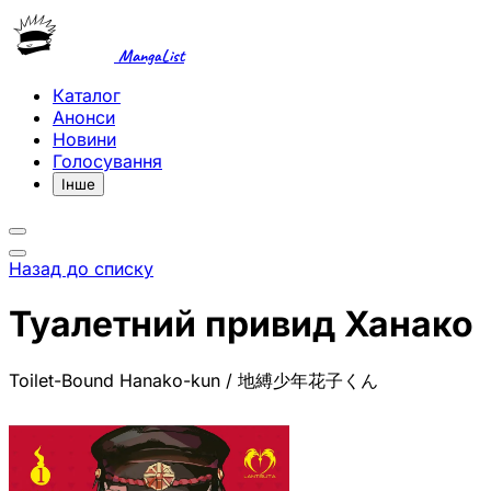
MangaList
Каталог
Анонси
Новини
Голосування
Інше
Назад до списку
Туалетний привид Ханако
Toilet-Bound Hanako-kun / 地縛少年花子くん