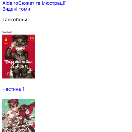
AidaIro
Сюжет та ілюстрації
Видані томи
Танкобони
Частина 1