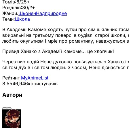
Томів:
6/25+
Розділів:
30/?+
Жанри:
Шьонен
Надприродне
Теми:
Школа
В Академії Камоме ходять чутки про сім шкільних таєм
вбиральні на третьому поверсі в будівлі старої школи
любить окультизм і мріє про романтику, наважується від
Привид Ханако з Академії Камоме... це хлопчик!
Через вир подій Нене духовно пов’язується з Ханако і
світом духів і світом людей. З часом, Нене дізнається п
Рейтинг
MyAnimeList
8.55
46,946
користувачів
Автори