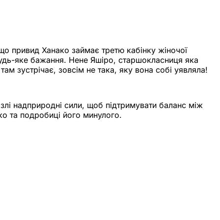
 що привид Ханако займає третю кабінку жіночої
 будь-яке бажання. Нене Яшіро, старшокласниця яка
ам зустрічає, зовсім не така, яку вона собі уявляла!
злі надприродні сили, щоб підтримувати баланс між
ако та подробиці його минулого.