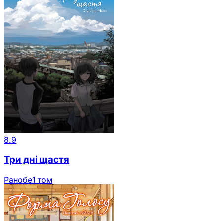
8.9
Три дні щастя
Ранобе
1 том