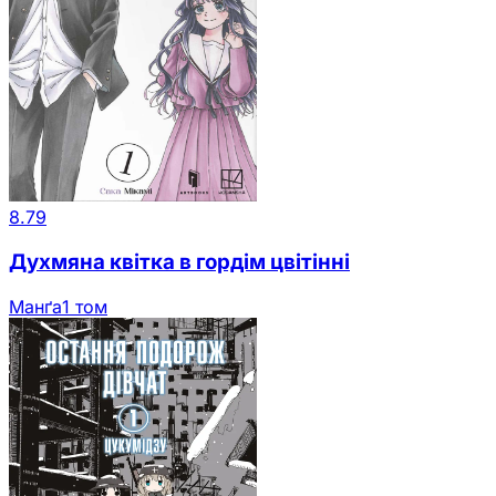
8.79
Духмяна квітка в гордім цвітінні
Манґа
1 том