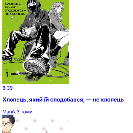
8.39
Хлопець, який їй сподобався, — не хлопець
Манґа
3 томи