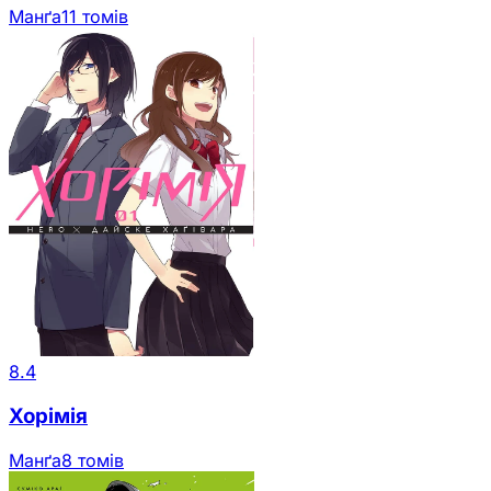
Манґа
11 томів
8.4
Хорімія
Манґа
8 томів