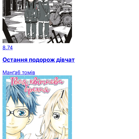
8.74
Остання подорож дівчат
Манґа
6 томів