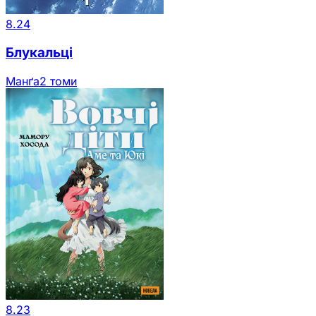
8.24
Блукальці
Манґа
2 томи
8.23