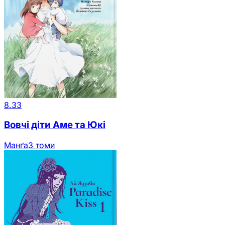
8.33
Вовчі діти Аме та Юкі
Манґа
3 томи