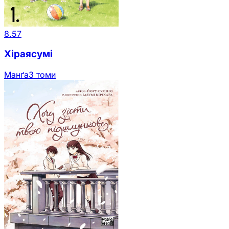
8.57
Хіраясумі
Манґа
3 томи