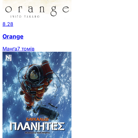
8.28
Orange
Манґа
7 томів