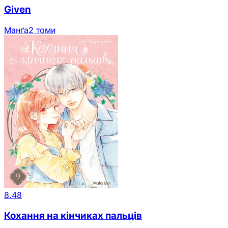
Given
Манґа
2 томи
8.48
Кохання на кінчиках пальців