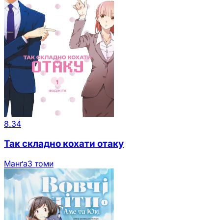
8.34
Так складно кохати отаку
Манґа
3 томи