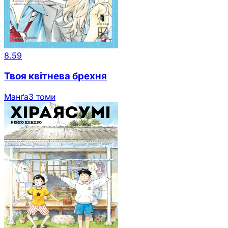
8.59
Твоя квітнева брехня
Манґа
3 томи