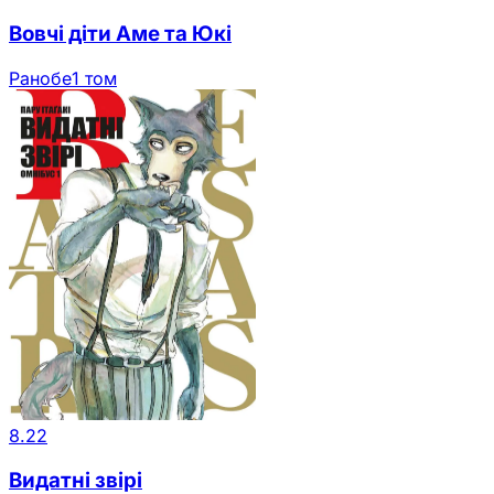
Вовчі діти Аме та Юкі
Ранобе
1 том
8.22
Видатні звірі