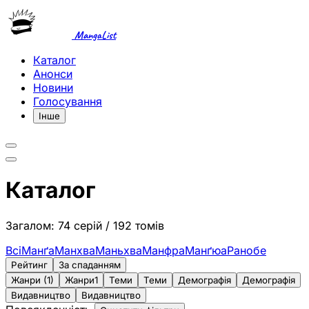
MangaList
Каталог
Анонси
Новини
Голосування
Інше
Каталог
Загалом: 74 серій / 192 томів
Всі
Манґа
Манхва
Маньхва
Манфра
Манґюа
Ранобе
Рейтинг
За спаданням
Жанри (1)
Жанри
1
Теми
Теми
Демографія
Демографія
Видавництво
Видавництво