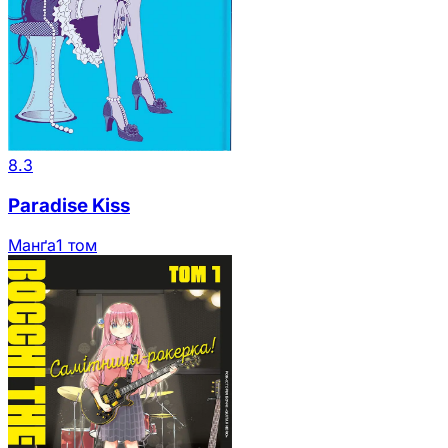
8.3
Paradise Kiss
Манґа
1 том