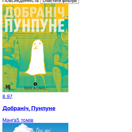
Повсякденність
Очистити фільтри
8.97
Добраніч, Пунпуне
Манґа
5 томів