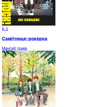
8.3
Самітниця-рокерка
Манґа
6 томів