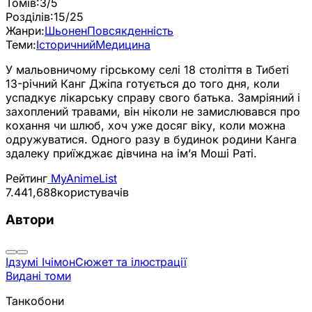
Томів:
3/5
Розділів:
15/25
Жанри:
Шьонен
Повсякденність
Теми:
Історичний
Медицина
У мальовничому гірському селі 18 століття в Тибеті
13-річний Канг Джіпа готується до того дня, коли
успадкує лікарську справу свого батька. Замріяний і
захоплений травами, він ніколи не замислювався про
кохання чи шлюб, хоч уже досяг віку, коли можна
одружуватися. Одного разу в будинок родини Канга
здалеку приїжджає дівчина на ім’я Моші Раті.
Рейтинг
MyAnimeList
7.44
1,688
користувачів
Автори
Ідзумі Ічімон
Сюжет та ілюстрації
Видані томи
Танкобони