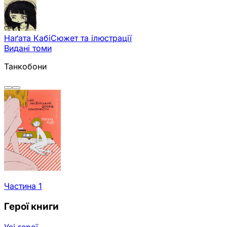
Наґата Кабі
Сюжет та ілюстрації
Видані томи
Танкобони
Частина 1
Герої книги
Усі герої