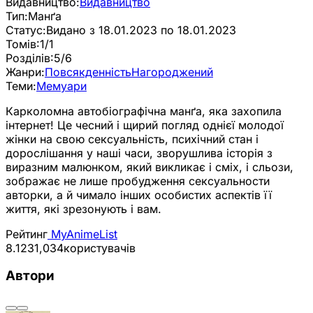
Видавництво:
Видавництво
Тип:
Манґа
Статус:
Видано з 18.01.2023 по 18.01.2023
Томів:
1/1
Розділів:
5/6
Жанри:
Повсякденність
Нагороджений
Теми:
Мемуари
Карколомна автобіографічна манґа, яка захопила
інтернет! Це чесний і щирий погляд однієї молодої
жінки на свою сексуальність, психічний стан і
дорослішання у наші часи, зворушлива історія з
виразним малюнком, який викликає і сміх, і сльози,
зображає не лише пробудження сексуальности
авторки, а й чимало інших особистих аспектів її
життя, які зрезонують і вам.
Рейтинг
MyAnimeList
8.12
31,034
користувачів
Автори