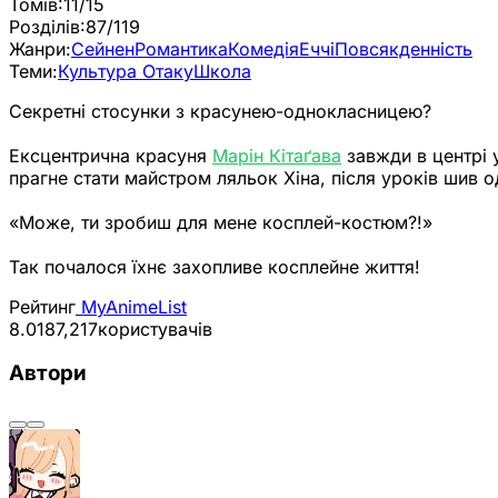
Томів:
11/15
Розділів:
87/119
Жанри:
Сейнен
Романтика
Комедія
Еччі
Повсякденність
Теми:
Культура Отаку
Школа
Секретні стосунки з красунею-однокласницею?
Ексцентрична красуня
Марін Кітаґава
завжди в центрі 
прагне стати майстром ляльок Хіна, після уроків шив о
«Може, ти зробиш для мене косплей-костюм?!»
Так почалося їхнє захопливе косплейне життя!
Рейтинг
MyAnimeList
8.01
87,217
користувачів
Автори