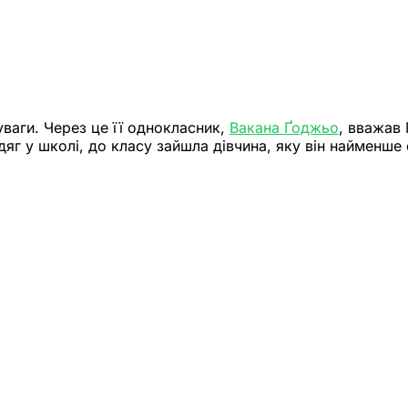
уваги. Через це її однокласник,
Вакана Ґоджьо
, вважав 
дяг у школі, до класу зайшла дівчина, яку він найменше 