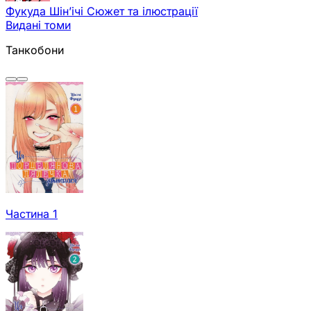
Фукуда Шін’ічі
Сюжет та ілюстрації
Видані томи
Танкобони
Частина 1