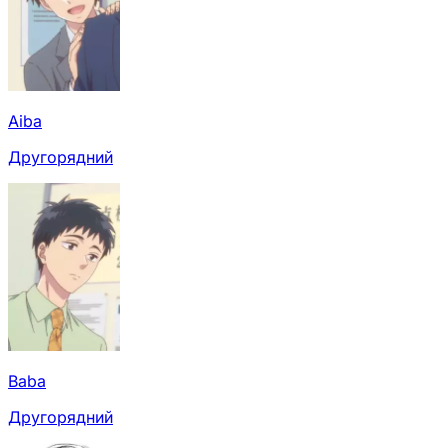
Aiba
Другорядний
Baba
Другорядний