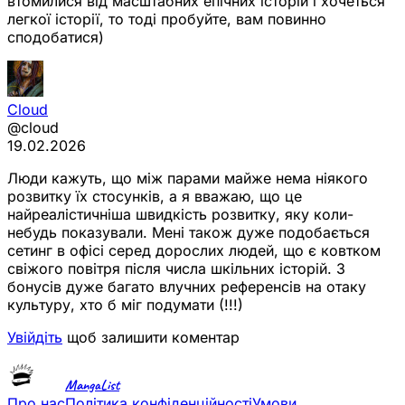
втомилися від масштабних епічних історій і хочеться
легкої історії, то тоді пробуйте, вам повинно
сподобатися)
Cloud
@cloud
19.02.2026
Люди кажуть, що між парами майже нема ніякого
розвитку їх стосунків, а я вважаю, що це
найреалістичніша швидкість розвитку, яку коли-
небудь показували. Мені також дуже подобається
сетинг в офісі серед дорослих людей, що є ковтком
свіжого повітря після числа шкільних історій. З
бонусів дуже багато влучних референсів на отаку
культуру, хто б міг подумати (!!!)
Увійдіть
щоб залишити коментар
MangaList
Про нас
Політика конфіденційності
Умови