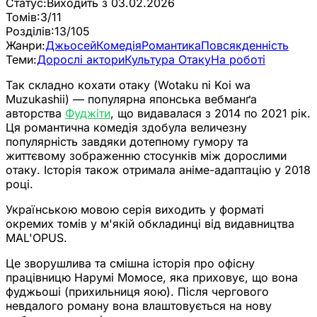
Статус:
Виходить з 03.02.2026
Томів:
3/11
Розділів:
13/105
Жанри:
Джьосей
Комедія
Романтика
Повсякденність
Теми:
Дорослі актори
Культура Отаку
На роботі
Так складно кохати отаку (Wotaku ni Koi wa
Muzukashii) — популярна японська вебманґа
авторства
Фуджіти
, що видавалася з 2014 по 2021 рік.
Ця романтична комедія здобула величезну
популярність завдяки дотепному гумору та
життєвому зображенню стосунків між дорослими
отаку. Історія також отримала аніме-адаптацію у 2018
році.
Українською мовою серія виходить у форматі
окремих томів у м'якій обкладинці від видавництва
MAL'OPUS.
Це зворушлива та смішна історія про офісну
працівницю Нарумі Момосе, яка приховує, що вона
фуджьоші (прихильниця яою). Після чергового
невдалого роману вона влаштовується на нову