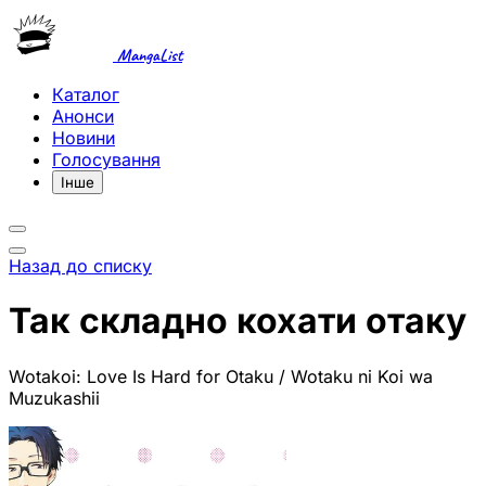
MangaList
Каталог
Анонси
Новини
Голосування
Інше
Назад до списку
Так складно кохати отаку
Wotakoi: Love Is Hard for Otaku / Wotaku ni Koi wa
Muzukashii