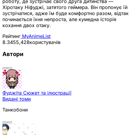
роботу, де зустрічає свого друга дитинства —
Хіротаку Ніфуджі, затятого геймера. Він пропонує їй
зустрічатися, адже їм буде комфортно разом, відтак
починається їхня непроста, але кумедна історія
кохання двох отаку.
Рейтинг
MyAnimeList
8.34
55,428
користувачів
Автори
Фуджіта
Сюжет та ілюстрації
Видані томи
Танкобони