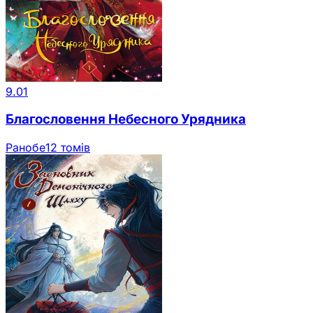
9.01
Благословення Небесного Урядника
Ранобе
12 томів