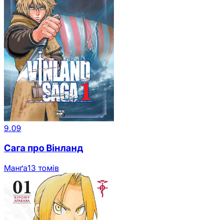
9.09
Сага про Вінланд
Манґа
13 томів