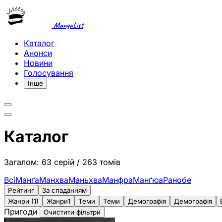
MangaList
Каталог
Анонси
Новини
Голосування
Інше
Каталог
Загалом: 63 серій / 263 томів
Всі
Манґа
Манхва
Маньхва
Манфра
Манґюа
Ранобе
Рейтинг
За спаданням
Жанри (1)
Жанри
1
Теми
Теми
Демографія
Демографія
Пригоди
Очистити фільтри