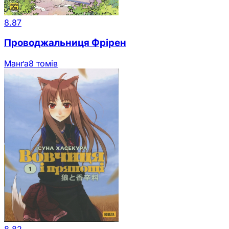
8.87
Проводжальниця Фрірен
Манґа
8 томів
8.82