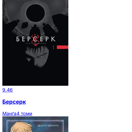
9.46
Берсерк
Манґа
4 томи