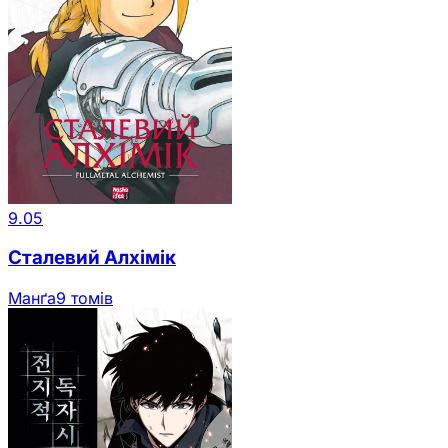
9.05
Сталевий Алхімік
Манґа
9 томів