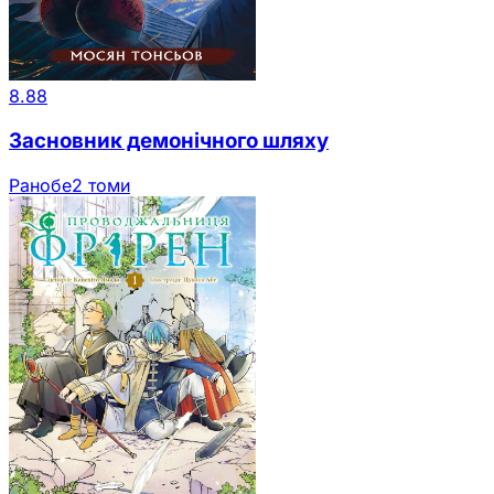
8.88
Засновник демонічного шляху
Ранобе
2 томи