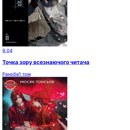
9.04
Точка зору всезнаючого читача
Ранобе
1 том