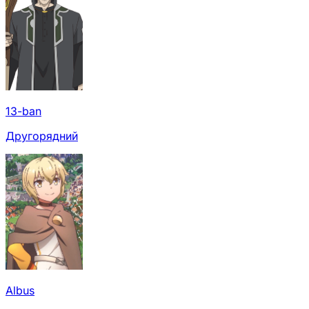
13-ban
Другорядний
Albus