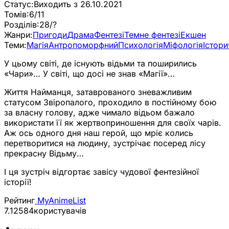
Статус:
Виходить з 26.10.2021
Томів:
6/11
Розділів:
28/?
Жанри:
Пригоди
Драма
Фентезі
Темне фентезі
Екшен
Теми:
Магія
Антропоморфний
Психологія
Міфологія
Істори
У цьому світі, де існують відьми та поширились
«Чари»… У світі, що досі не знав «Магії»…
Життя Найманця, затаврованого зневажливим
статусом Звіропалого, проходило в постійному бою
за власну голову, адже чимало відьом бажало
використати її як жертвоприношення для своїх чарів.
Аж ось одного дня наш герой, що мріє колись
перетворитися на людину, зустрічає посеред лісу
прекрасну Відьму…
І ця зустріч відгортає завісу чудової фентезійної
історії!
Рейтинг
MyAnimeList
7.12
584
користувачів