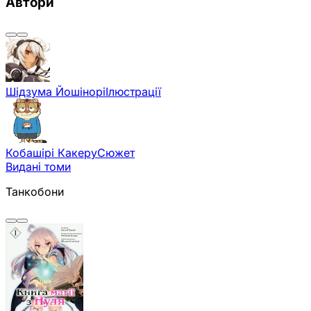
Автори
Шідзума Йошінорі
Ілюстрації
Кобашірі Какеру
Сюжет
Видані томи
Танкобони