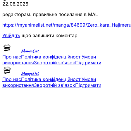
22.06.2026
редакторам: правильне посилання в MAL
https://myanimelist.net/manga/84609/Zero_kara_Hajime
Увійдіть
щоб залишити коментар
MangaList
Про нас
Політика конфіденційності
Умови
використання
Зворотній зв'язок
Підтримати
MangaList
Про нас
Політика конфіденційності
Умови
використання
Зворотній зв'язок
Підтримати