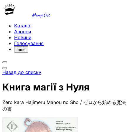
MangaList
Каталог
Анонси
Новини
Голосування
Інше
Назад до списку
Книга магії з Нуля
Zero kara Hajimeru Mahou no Sho / ゼロから始める魔法
の書