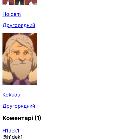
Holdem
Другорядний
Kokuou
Другорядний
Коментарі
(1)
H1dek1
@h1dek1