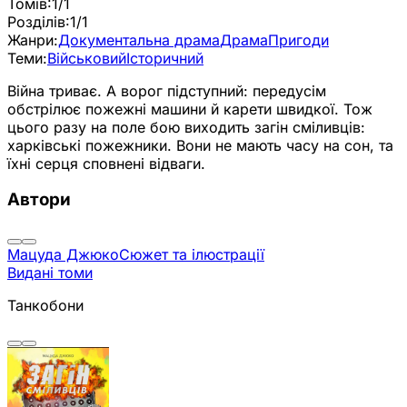
Томів:
1/1
Розділів:
1/1
Жанри:
Документальна драма
Драма
Пригоди
Теми:
Військовий
Історичний
Війна триває. А ворог підступний: передусім
обстрілює пожежні машини й карети швидкої. Тож
цього разу на поле бою виходить загін сміливців:
харківські пожежники. Вони не мають часу на сон, та
їхні серця сповнені відваги.
Автори
Мацуда Джюко
Сюжет та ілюстрації
Видані томи
Танкобони