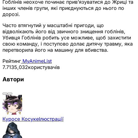
Гоблінів неохоче починає прив’язуватися до Жриці та
інших членів групи, які приєднуються до нього по
дорозі.
Часто втягнутий у масштабні пригоди, що
відволікають його від звичного знищення гоблінів,
Убивця Гоблінів робить усе можливе, щоб захистити
свою команду, і поступово долає дитячу травму, яка
перетворила його на машину для вбивства.
Рейтинг
MyAnimeList
7.71
35,032
користувачів
Автори
Куросе Косуке
Ілюстрації