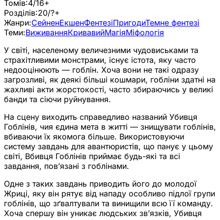
Томів:
4/16+
Розділів:
20/?+
Жанри:
Сейнен
Екшен
Фентезі
Пригоди
Темне фентезі
Теми:
Виживання
Кривавий
Магія
Міфологія
У світі, населеному величезними чудовиськами та
страхітливими монстрами, існує істота, яку часто
недооцінюють — гоблін. Хоча вони не такі одразу
загрозливі, як деякі більші кошмари, гобліни здатні на
жахливі акти жорстокості, часто збираючись у великі
банди та сіючи руйнування.
На сцену виходить справедливо названий Убивця
Гоблінів, чия єдина мета в житті — знищувати гоблінів,
вбиваючи їх якомога більше. Використовуючи
систему завдань для авантюристів, що панує у цьому
світі, Вбивця Гоблінів приймає будь-які та всі
завдання, пов’язані з гоблінами.
Одне з таких завдань приводить його до молодої
Жриці, яку він рятує від нападу особливо підлої групи
гоблінів, що зґвалтували та винищили всю її команду.
Хоча спершу він уникає людських зв’язків, Убивця