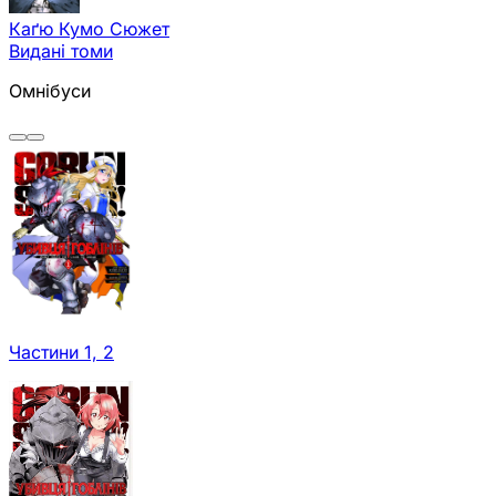
Каґю Кумо
Сюжет
Видані томи
Омнібуси
Частини 1, 2