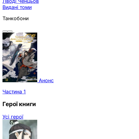
Лводі Ченцьов
Видані томи
Танкобони
Анонс
Частина 1
Герої книги
Усі герої