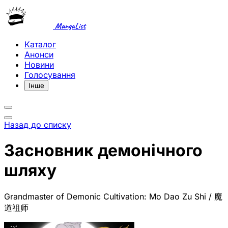
MangaList
Каталог
Анонси
Новини
Голосування
Інше
Назад до списку
Засновник демонічного
шляху
Grandmaster of Demonic Cultivation: Mo Dao Zu Shi / 魔
道祖师