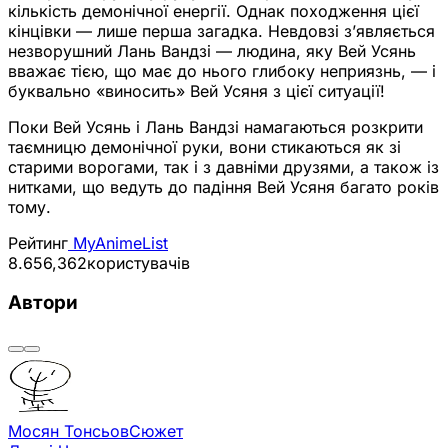
кількість демонічної енергії. Однак походження цієї
кінцівки — лише перша загадка. Невдовзі з’являється
незворушний Лань Вандзі — людина, яку Вей Усянь
вважає тією, що має до нього глибоку неприязнь, — і
буквально «виносить» Вей Усяня з цієї ситуації!
Поки Вей Усянь і Лань Вандзі намагаються розкрити
таємницю демонічної руки, вони стикаються як зі
старими ворогами, так і з давніми друзями, а також із
нитками, що ведуть до падіння Вей Усяня багато років
тому.
Рейтинг
MyAnimeList
8.65
6,362
користувачів
Автори
Мосян Тонсьов
Сюжет