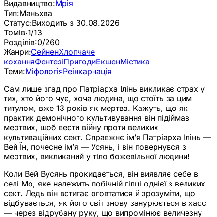
Видавництво:
Мрія
Тип:
Маньхва
Статус:
Виходить з 30.08.2026
Томів:
1/13
Розділів:
0/260
Жанри:
Сейнен
Хлопчаче
кохання
Фентезі
Пригоди
Екшен
Містика
Теми:
Міфологія
Реінкарнація
Сам лише згад про Патріарха Ілінь викликає страх у
тих, хто його чує, хоча людина, що стоїть за цим
титулом, вже 13 років як мертва. Кажуть, що як
практик демонічного культивування він підіймав
мертвих, щоб вести війну проти великих
культиваційних сект. Справжнє ім’я Патріарха Ілінь —
Вей Їн, почесне ім’я — Усянь, і він повернувся з
мертвих, викликаний у тіло божевільної людини!
Коли Вей Вусянь прокидається, він виявляє себе в
селі Мо, яке належить побічній гілці однієї з великих
сект. Ледь він встигає оговтатися й зрозуміти, що
відбувається, як його світ знову занурюється в хаос
— через відрубану руку, що випромінює величезну