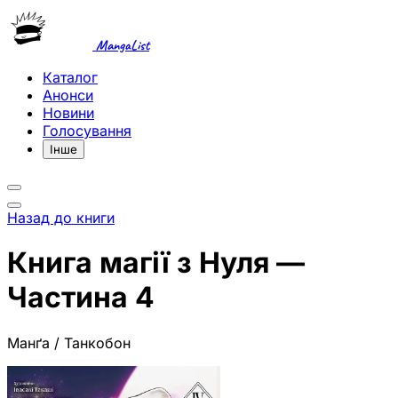
MangaList
Каталог
Анонси
Новини
Голосування
Інше
Назад до книги
Книга магії з Нуля —
Частина 4
Манґа / Танкобон