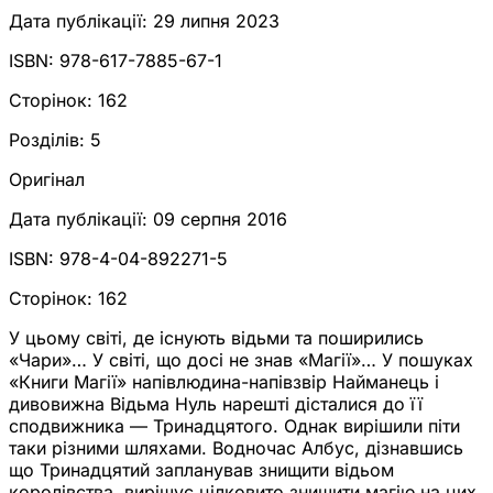
Дата публікації:
29 липня 2023
ISBN:
978-617-7885-67-1
Сторінок:
162
Розділів:
5
Оригінал
Дата публікації:
09 серпня 2016
ISBN:
978-4-04-892271-5
Сторінок:
162
У цьому світі, де існують відьми та поширились
«Чари»… У світі, що досі не знав «Магії»… У пошуках
«Книги Магії» напівлюдина-напівзвір Найманець і
дивовижна Відьма Нуль нарешті дісталися до її
сподвижника — Тринадцятого. Однак вирішили піти
таки різними шляхами. Водночас Албус, дізнавшись
що Тринадцятий запланував знищити відьом
королівства, вирішує цілковито знищити магію на цих