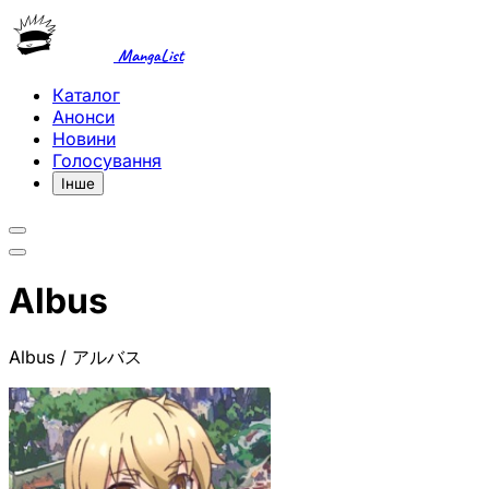
MangaList
Каталог
Анонси
Новини
Голосування
Інше
Albus
Albus / アルバス