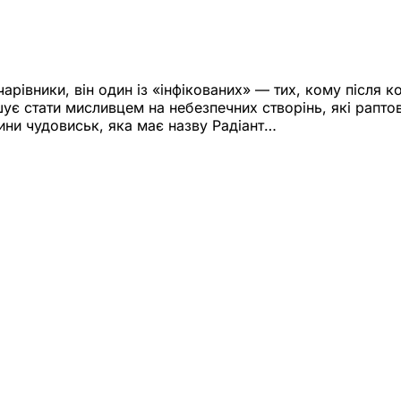
чарівники, він один із «інфікованих» — тих, кому після
ує стати мисливцем на небезпечних створінь, які раптов
ини чудовиськ, яка має назву Радіант…