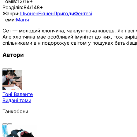
Томів:
12/19+
Розділів:
84/148+
Жанри:
Шьонен
Екшен
Пригоди
Фентезі
Теми:
Магія
Сет — молодий хлопчина, чаклун-початківець. Як і всі 
Але хлопчина має особливий імунітет до них, тож виріш
спільниками він подорожує світом у пошуках батьківщ
Автори
Тоні Валенте
Видані томи
Танкобони