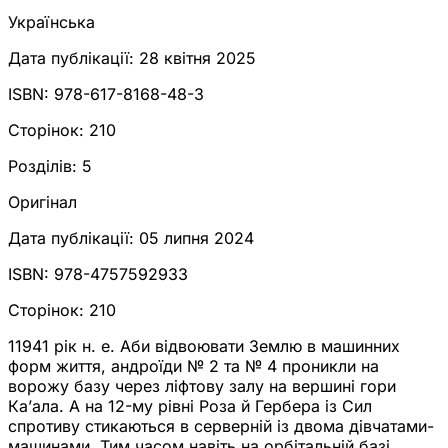
Українська
Дата публікації:
28 квітня 2025
ISBN:
978-617-8168-48-3
Сторінок:
210
Розділів:
5
Оригінал
Дата публікації:
05 липня 2024
ISBN:
978-4757592933
Сторінок:
210
11941 рік н. е. Аби відвоювати Землю в машинних
форм життя, андроїди № 2 та № 4 проникли на
ворожу базу через ліфтову залу на вершині гори
Ка’ала. А на 12-му рівні Роза й Гербера із Сил
спротиву стикаються в серверній із двома дівчатами-
машинами. Тим часом навіть на орбітальній базі