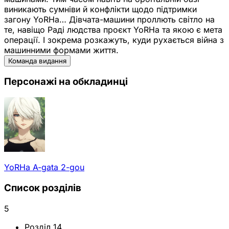
виникають сумніви й конфлікти щодо підтримки
загону YoRHa… Дівчата-машини проллють світло на
те, навіщо Раді людства проєкт YoRHa та якою є мета
операції. І зокрема розкажуть, куди рухається війна з
машинними формами життя.
Команда видання
Персонажі на обкладинці
YoRHa A-gata 2-gou
Список розділів
5
Розділ 14