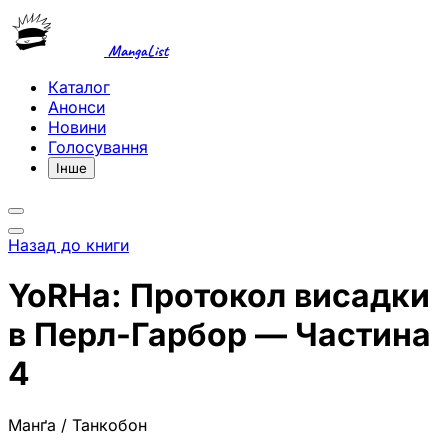
MangaList
Каталог
Анонси
Новини
Голосування
Інше
Назад до книги
YoRHa: Протокол висадки
в Перл-Гарбор — Частина
4
Манґа / Танкобон