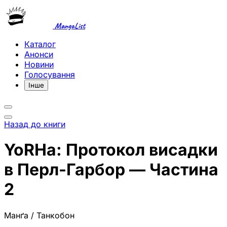
MangaList
Каталог
Анонси
Новини
Голосування
Інше
Назад до книги
YoRHa: Протокол висадки
в Перл-Гарбор — Частина
2
Манґа / Танкобон