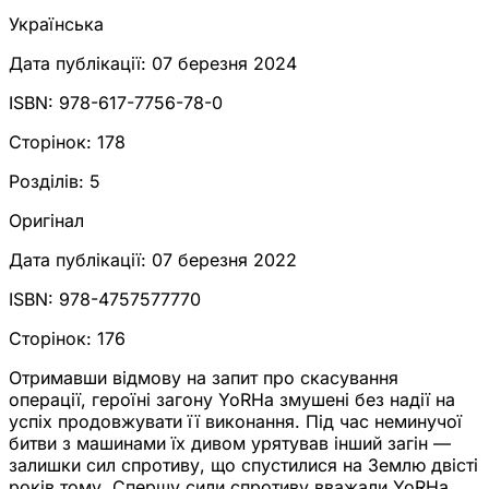
Українська
Дата публікації:
07 березня 2024
ISBN:
978-617-7756-78-0
Сторінок:
178
Розділів:
5
Оригінал
Дата публікації:
07 березня 2022
ISBN:
978-4757577770
Сторінок:
176
Отримавши відмову на запит про скасування
операції, героїні загону YoRHa змушені без надії на
успіх продовжувати її виконання. Під час неминучої
битви з машинами їх дивом урятував інший загін —
залишки сил спротиву, що спустилися на Землю двісті
років тому. Спершу сили спротиву вважали YoRHa