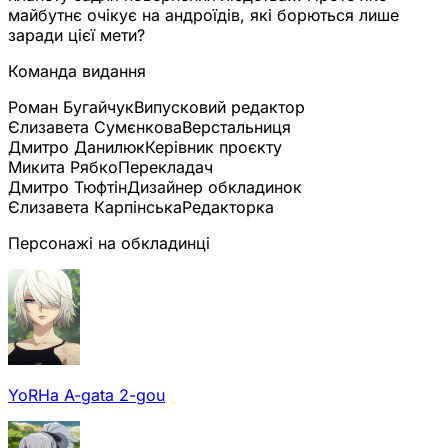
майбутнє очікує на андроїдів, які борються лише
заради цієї мети?
Команда видання
Роман Бугайчук
Випусковий редактор
Єлизавета Сумєнкова
Верстальниця
Дмитро Данилюк
Керівник проєкту
Микита Рябко
Перекладач
Дмитро Тюфтін
Дизайнер обкладинок
Єлизавета Карпінська
Редакторка
Персонажі на обкладинці
YoRHa A-gata 2-gou