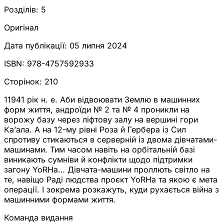
Розділів:
5
Оригінал
Дата публікації:
05 липня 2024
ISBN:
978-4757592933
Сторінок:
210
11941 рік н. е. Аби відвоювати Землю в машинних
форм життя, андроїди № 2 та № 4 проникли на
ворожу базу через ліфтову залу на вершині гори
Ка’ала. А на 12-му рівні Роза й Гербера із Сил
спротиву стикаються в серверній із двома дівчатами-
машинами. Тим часом навіть на орбітальній базі
виникають сумніви й конфлікти щодо підтримки
загону YoRHa… Дівчата-машини проллють світло на
те, навіщо Раді людства проєкт YoRHa та якою є мета
операції. І зокрема розкажуть, куди рухається війна з
машинними формами життя.
Команда видання