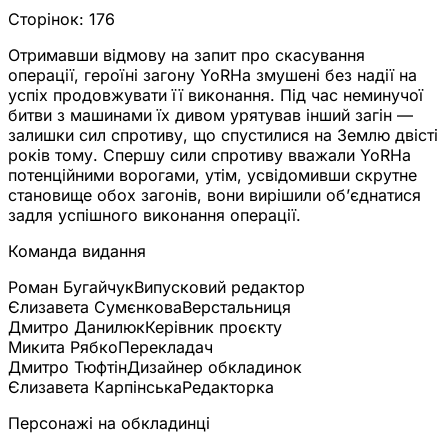
Сторінок:
176
Отримавши відмову на запит про скасування
операції, героїні загону YoRHa змушені без надії на
успіх продовжувати її виконання. Під час неминучої
битви з машинами їх дивом урятував інший загін —
залишки сил спротиву, що спустилися на Землю двісті
років тому. Спершу сили спротиву вважали YoRHa
потенційними ворогами, утім, усвідомивши скрутне
становище обох загонів, вони вирішили об’єднатися
задля успішного виконання операції.
Команда видання
Роман Бугайчук
Випусковий редактор
Єлизавета Сумєнкова
Верстальниця
Дмитро Данилюк
Керівник проєкту
Микита Рябко
Перекладач
Дмитро Тюфтін
Дизайнер обкладинок
Єлизавета Карпінська
Редакторка
Персонажі на обкладинці