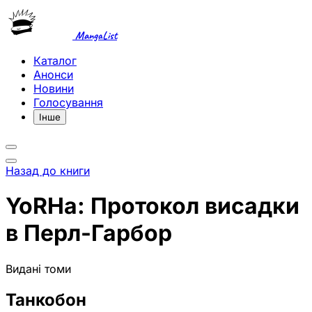
MangaList
Каталог
Анонси
Новини
Голосування
Інше
Назад до книги
YoRHa: Протокол висадки
в Перл-Гарбор
Видані томи
Танкобон