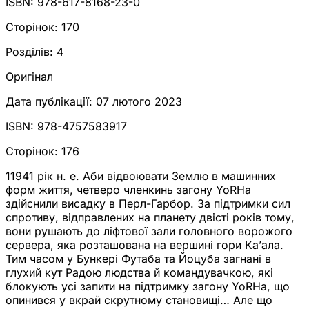
ISBN:
978-617-8168-23-0
Сторінок:
170
Розділів:
4
Оригінал
Дата публікації:
07 лютого 2023
ISBN:
978-4757583917
Сторінок:
176
11941 рік н. е. Аби відвоювати Землю в машинних
форм життя, четверо членкинь загону YoRHa
здійснили висадку в Перл-Гарбор. За підтримки сил
спротиву, відправлених на планету двісті років тому,
вони рушають до ліфтової зали головного ворожого
сервера, яка розташована на вершині гори Ка’ала.
Тим часом у Бункері Футаба та Йоцуба загнані в
глухий кут Радою людства й командувачкою, які
блокують усі запити на підтримку загону YoRHa, що
опинився у вкрай скрутному становищі… Але що