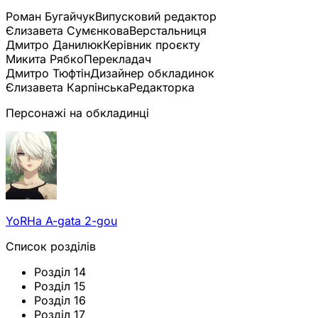
Роман Бугайчук
Випусковий редактор
Єлизавета Сумєнкова
Верстальниця
Дмитро Данилюк
Керівник проєкту
Микита Рябко
Перекладач
Дмитро Тюфтін
Дизайнер обкладинок
Єлизавета Карпінська
Редакторка
Персонажі на обкладинці
YoRHa A-gata 2-gou
Список розділів
Розділ 14
Розділ 15
Розділ 16
Розділ 17