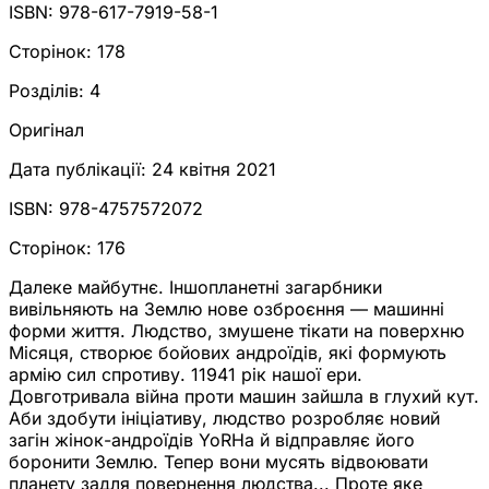
ISBN:
978-617-7919-58-1
Сторінок:
178
Розділів:
4
Оригінал
Дата публікації:
24 квітня 2021
ISBN:
978-4757572072
Сторінок:
176
Далеке майбутнє. Іншопланетні загарбники
вивільняють на Землю нове озброєння — машинні
форми життя. Людство, змушене тікати на поверхню
Місяця, створює бойових андроїдів, які формують
армію сил спротиву. 11941 рік нашої ери.
Довготривала війна проти машин зайшла в глухий кут.
Аби здобути ініціативу, людство розробляє новий
загін жінок-андроїдів YoRHa й відправляє його
боронити Землю. Тепер вони мусять відвоювати
планету задля повернення людства... Проте яке