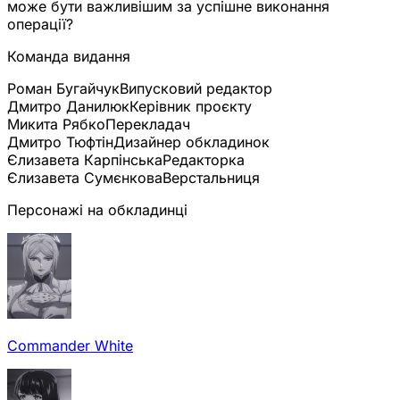
може бути важливішим за успішне виконання
операції?
Команда видання
Роман Бугайчук
Випусковий редактор
Дмитро Данилюк
Керівник проєкту
Микита Рябко
Перекладач
Дмитро Тюфтін
Дизайнер обкладинок
Єлизавета Карпінська
Редакторка
Єлизавета Сумєнкова
Верстальниця
Персонажі на обкладинці
Commander White