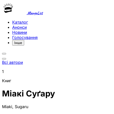
MangaList
Каталог
Анонси
Новини
Голосування
Інше
Всі автори
1
Книг
Міакі Суґару
Miaki, Sugaru