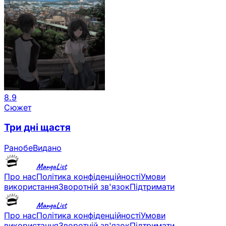
8.9
Сюжет
Три дні щастя
Ранобе
Видано
MangaList
Про нас
Політика конфіденційності
Умови
використання
Зворотній зв'язок
Підтримати
MangaList
Про нас
Політика конфіденційності
Умови
використання
Зворотній зв'язок
Підтримати