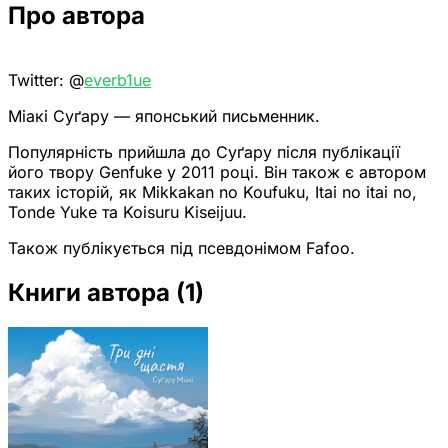
Про автора
Twitter: @
everb1ue
Міакі Суґару — японський письменник.
Популярність прийшла до Суґару після публікації
його твору Genfuke у 2011 році. Він також є автором
таких історій, як Mikkakan no Koufuku, Itai no itai no,
Tonde Yuke та Koisuru Kiseijuu.
Також публікується під псевдонімом Fafoo.
Книги автора
(1)