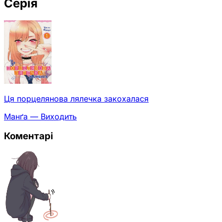
Серія
Ця порцелянова лялечка закохалася
Манґа — Виходить
Коментарі