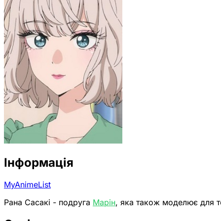
Інформація
MyAnimeList
Рана Сасакі - подруга
Марін
, яка також моделює для т