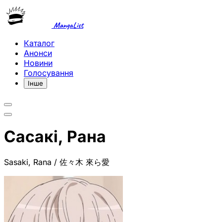
MangaList
Каталог
Анонси
Новини
Голосування
Інше
Сасакі, Рана
Sasaki, Rana / 佐々木 來ら愛