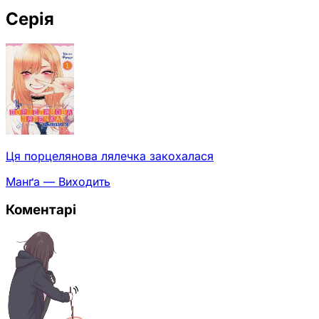
Серія
Ця порцелянова лялечка закохалася
Манґа — Виходить
Коментарі