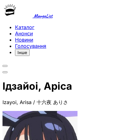
MangaList
Каталог
Анонси
Новини
Голосування
Інше
Ідзайоі, Аріса
Izayoi, Arisa / 十六夜 ありさ