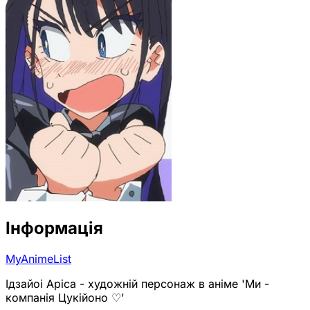
Інформація
MyAnimeList
Ідзайоі Аріса - художній персонаж в аніме 'Ми -
компанія Цукійоно ♡'