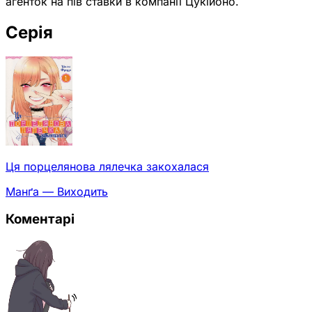
агенток на пів ставки в компанії Цукійоно.
Серія
Ця порцелянова лялечка закохалася
Манґа — Виходить
Коментарі