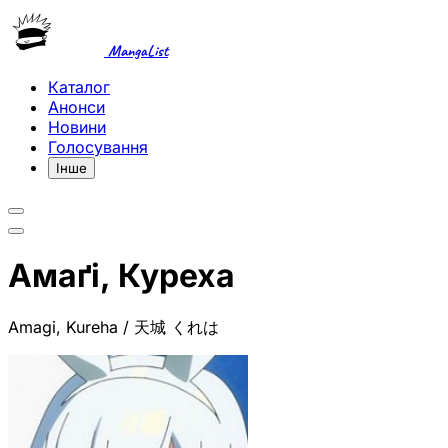
MangaList
Каталог
Анонси
Новини
Голосування
Інше
Амаґі, Куреха
Amagi, Kureha / 天城 くれは