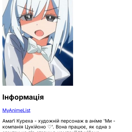
Інформація
MyAnimeList
Амаґі Куреха - художній персонаж в аніме 'Ми -
компанія Цукійоно ♡'. Вона працює, як одна з