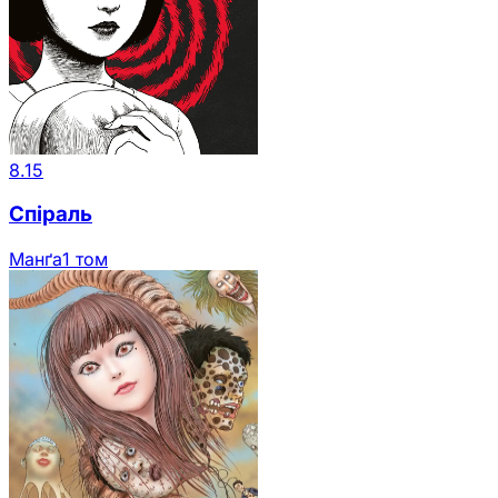
8.15
Спіраль
Манґа
1 том