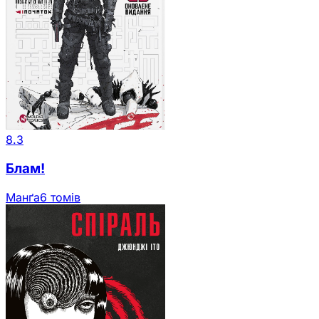
8.3
Блам!
Манґа
6 томів