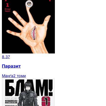
8.37
Паразит
Манґа
2 томи