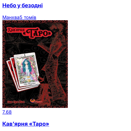
Небо у безодні
Манхва
5 томів
7.68
Кав’ярня «Таро»