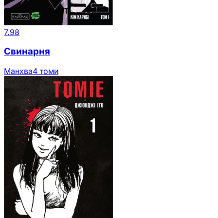
7.98
Свинарня
Манхва
4 томи