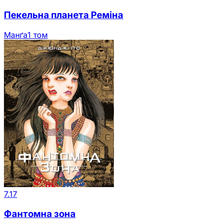
Пекельна планета Реміна
Манґа
1 том
7.17
Фантомна зона