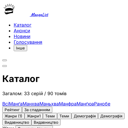
MangaList
Каталог
Анонси
Новини
Голосування
Інше
Каталог
Загалом: 33 серій / 90 томів
Всі
Манґа
Манхва
Маньхва
Манфра
Манґюа
Ранобе
Рейтинг
За спаданням
Жанри (1)
Жанри
1
Теми
Теми
Демографія
Демографія
Видавництво
Видавництво