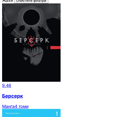
Жахи
Очистити фільтри
9.46
Берсерк
Манґа
4 томи