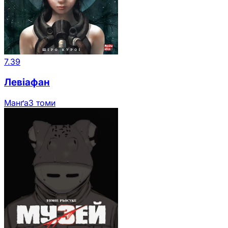
7.39
Левіафан
Манґа
3 томи