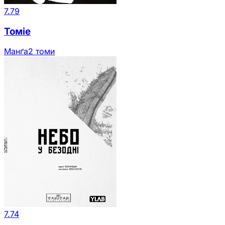
7.79
Томіе
Манґа
2 томи
7.74