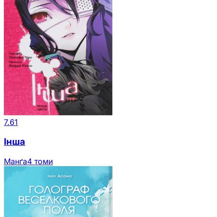
7.61
Інша
Манґа
4 томи