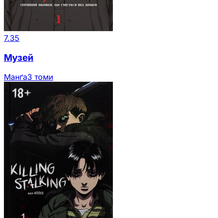
7.35
Музей
Манґа
3 томи