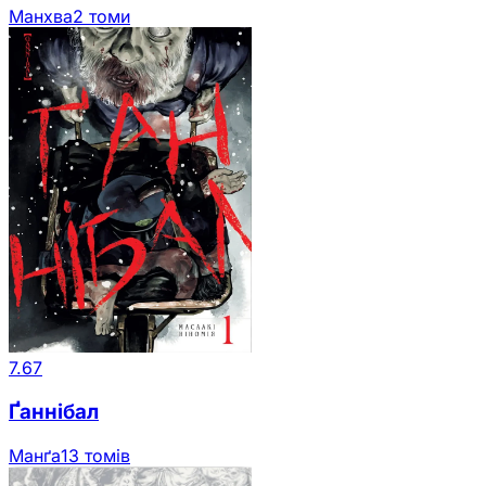
Манхва
2 томи
7.67
Ґаннібал
Манґа
13 томів