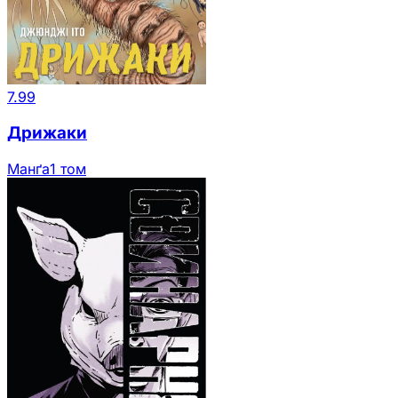
7.99
Дрижаки
Манґа
1 том