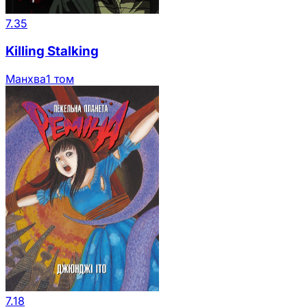
7.35
Killing Stalking
Манхва
1 том
7.18