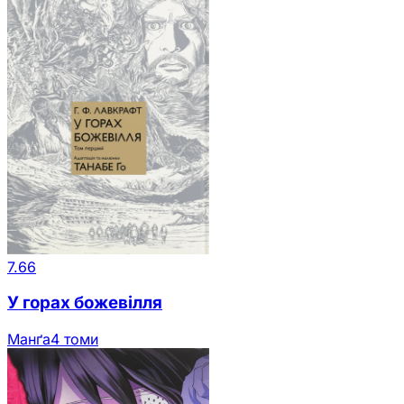
7.66
У горах божевілля
Манґа
4 томи