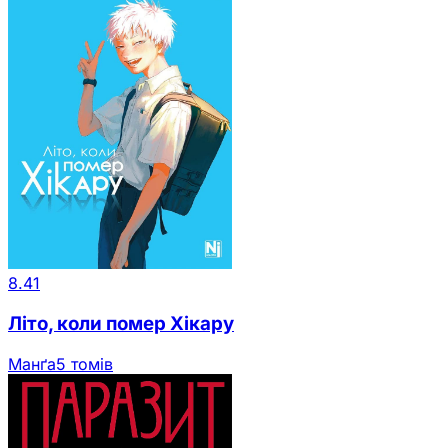
8.41
Літо, коли помер Хікару
Манґа
5 томів