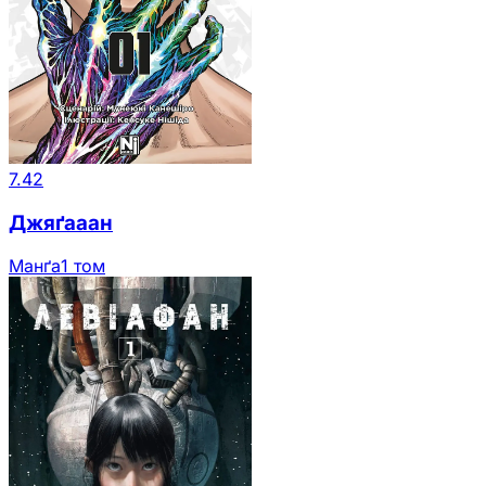
7.42
Джяґааан
Манґа
1 том