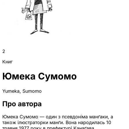
2
Книг
Юмека Сумомо
Yumeka, Sumomo
Про автора
Юмека Сумомо — один з псевдоніма манґаки, а
також ілюстраторки манґи. Вона народилась 10
травня 1977 року в префектурі Канаґава.