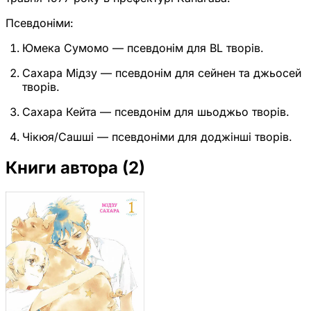
Псевдоніми:
Юмека Сумомо — псевдонім для BL творів.
Сахара Мідзу — псевдонім для сейнен та джьосей
творів.
Сахара Кейта — псевдонім для шьоджьо творів.
Чікюя/Сашші — псевдоніми для доджінші творів.
Книги автора
(2)