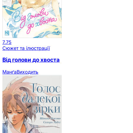
7.75
Сюжет та ілюстрації
Від голови до хвоста
Манґа
Виходить