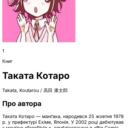
1
Книг
Таката Котаро
Takata, Koutarou / 高田 康太郎
Про автора
Таката Котаро — манґака, народився 25 жовтня 1978
р. у префектурі Ехіме, Японія. У 2002 році дебютував
з манґою «FreeStyle », опублікованою в «Big Comic