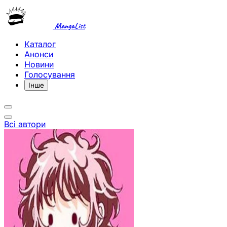
MangaList
Каталог
Анонси
Новини
Голосування
Інше
Всі автори