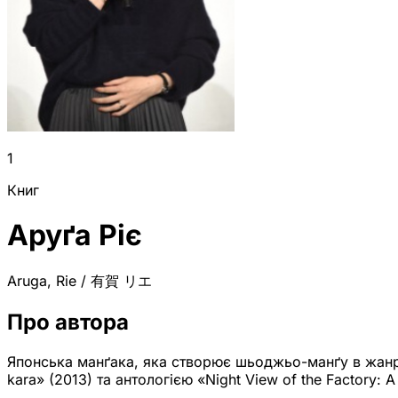
1
Книг
Аруґа Ріє
Aruga, Rie / 有賀 リエ
Про автора
Японська манґака, яка створює шьоджьо-манґу в жанрі
kara» (2013) та антологією «Night View of the Factory: A 