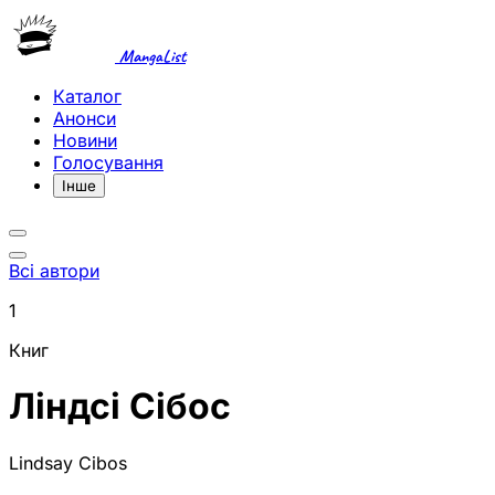
MangaList
Каталог
Анонси
Новини
Голосування
Інше
Всі автори
1
Книг
Ліндсі Сібос
Lindsay Cibos