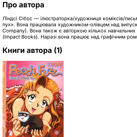
Про автора
Ліндсі Сібос — ілюстраторка/художниця коміксів/пись
пух». Вона працювала художником-олівцем над випуска
Company). Вона також є авторкою кількох навчальних 
(Impact Books). Наразі вона працює над графічним ром
Книги автора
(1)