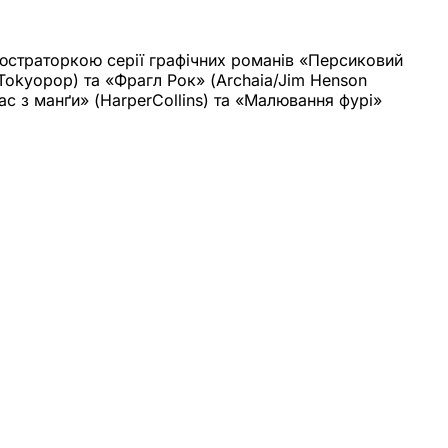
люстраторкою серії графічних романів «Персиковий
okyopop) та «Фрагл Рок» (Archaia/Jim Henson
с з манґи» (HarperCollins) та «Малювання фурі»