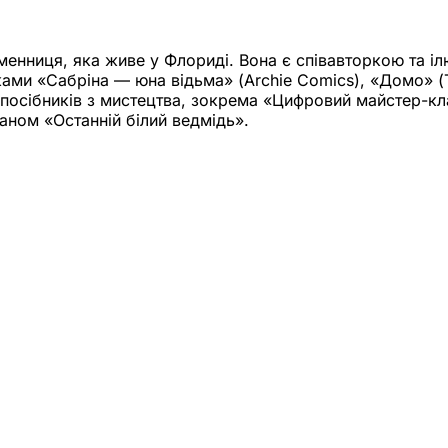
менниця, яка живе у Флориді. Вона є співавторкою та і
ми «Сабріна — юна відьма» (Archie Comics), «Домо» (T
посібників з мистецтва, зокрема «Цифровий майстер-кла
аном «Останній білий ведмідь».