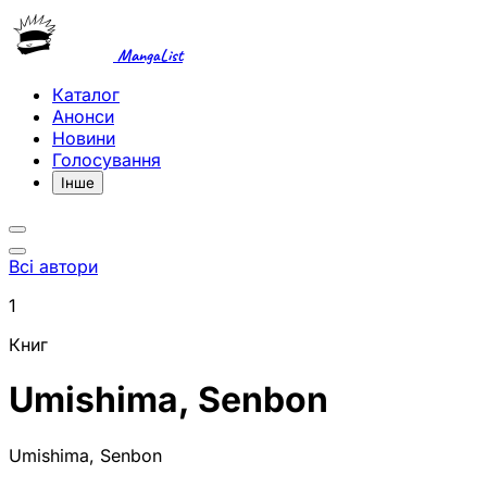
MangaList
Каталог
Анонси
Новини
Голосування
Інше
Всі автори
1
Книг
Umishima, Senbon
Umishima, Senbon