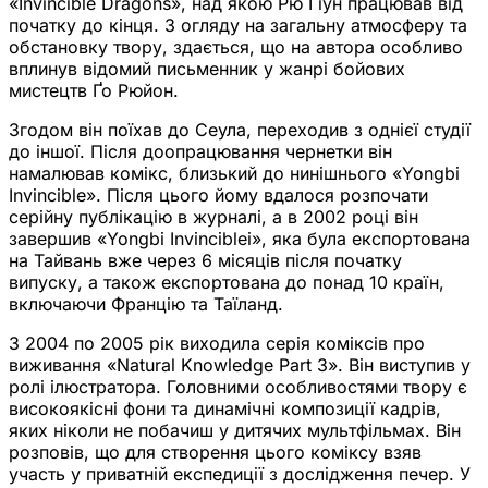
«Invincible Dragons», над якою Рю Ґіун працював від
початку до кінця. З огляду на загальну атмосферу та
обстановку твору, здається, що на автора особливо
вплинув відомий письменник у жанрі бойових
мистецтв Ґо Рюйон.
Згодом він поїхав до Сеула, переходив з однієї студії
до іншої. Після доопрацювання чернетки він
намалював комікс, близький до нинішнього «Yongbi
Invincible». Після цього йому вдалося розпочати
серійну публікацію в журналі, а в 2002 році він
завершив «Yongbi Invincibleі», яка була експортована
на Тайвань вже через 6 місяців після початку
випуску, а також експортована до понад 10 країн,
включаючи Францію та Таїланд.
З 2004 по 2005 рік виходила серія коміксів про
виживання «Natural Knowledge Part 3». Він виступив у
ролі ілюстратора. Головними особливостями твору є
високоякісні фони та динамічні композиції кадрів,
яких ніколи не побачиш у дитячих мультфільмах. Він
розповів, що для створення цього коміксу взяв
участь у приватній експедиції з дослідження печер. У