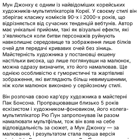
Мун Джонху є одним із найвідоміших корейських
художників-мультиплікаторів Кореї. У своєму стилі він
зберігає класику коміксів 90-х і 2000-х років, що
відрізняється від сучасних тенденцій вебтунів. Автор
має унікальні прийоми, такі як візуальні ефекти, які
з'являються коли битви персонажів руйнують
навколишнє середовище та зображення лише білків
очей для передачі кривавих очей без зіниць.
Майстерність художника у постановці екшену
настільки висока, що лише поглянувши на малюнок,
можна одразу визначити, хто його намалював. Ще
однією особливістю є гумористичні та жартівливі
зображення, які виглядають більш невимушеними,
ніж коли малюнок виконано у серйозному стилі.
Він розпочав свою кар’єру художника в майстерні
Пак Бонсона. Пропрацювавши близько 5 років
ескізистом і художником-фоновиком, його колега-
мультиплікатор Рю Ґіун запропонував їм разом
намалювати мультфільм, тож він взяв на себе
відповідальність за сюжет, а Мун Джонху — за
малювання, і результатом стала перша версія