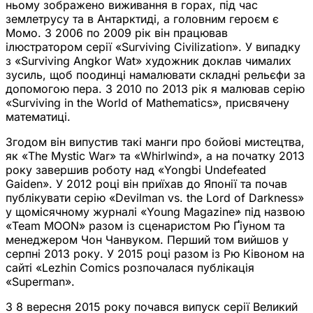
ньому зображено виживання в горах, під час
землетрусу та в Антарктиді, а головним героєм є
Момо. З 2006 по 2009 рік він працював
ілюстратором серії «Surviving Civilization». У випадку
з «Surviving Angkor Wat» художник доклав чималих
зусиль, щоб поодинці намалювати складні рельєфи за
допомогою пера. З 2010 по 2013 рік я малював серію
«Surviving in the World of Mathematics», присвячену
математиці.
Згодом він випустив такі манги про бойові мистецтва,
як «The Mystic War» та «Whirlwind», а на початку 2013
року завершив роботу над «Yongbi Undefeated
Gaiden». У 2012 році він приїхав до Японії та почав
публікувати серію «Devilman vs. the Lord of Darkness»
у щомісячному журналі «Young Magazine» під назвою
«Team MOON» разом із сценаристом Рю Ґіуном та
менеджером Чон Чанвуком. Перший том вийшов у
серпні 2013 року. У 2015 році разом із Рю Ківоном на
сайті «Lezhin Comics розпочалася публікація
«Superman».
З 8 вересня 2015 року почався випуск серії Великий