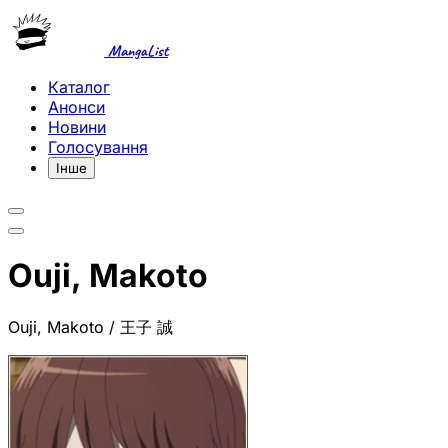
MangaList
Каталог
Анонси
Новини
Голосування
Інше
Ouji, Makoto
Ouji, Makoto / 王子 誠