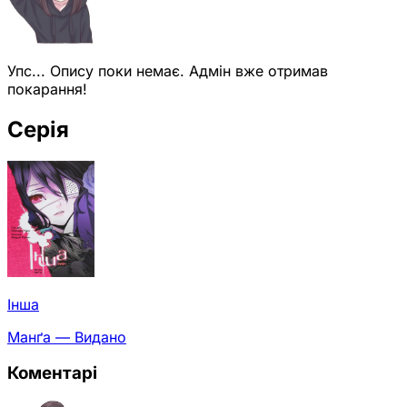
Упс... Опису поки немає. Адмін вже отримав
покарання!
Серія
Інша
Манґа — Видано
Коментарі