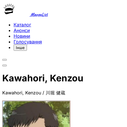
MangaList
Каталог
Анонси
Новини
Голосування
Інше
Kawahori, Kenzou
Kawahori, Kenzou / 川堀 健蔵