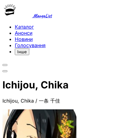
MangaList
Каталог
Анонси
Новини
Голосування
Інше
Ichijou, Chika
Ichijou, Chika / 一条 千佳