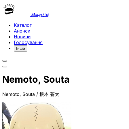
MangaList
Каталог
Анонси
Новини
Голосування
Інше
Nemoto, Souta
Nemoto, Souta / 根本 蒼太