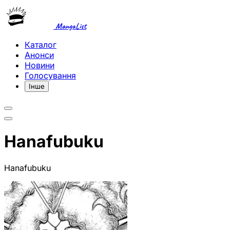
MangaList
Каталог
Анонси
Новини
Голосування
Інше
Hanafubuku
Hanafubuku