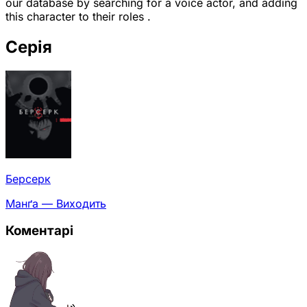
our database by searching for a voice actor, and adding
this character to their roles .
Серія
Берсерк
Манґа — Виходить
Коментарі