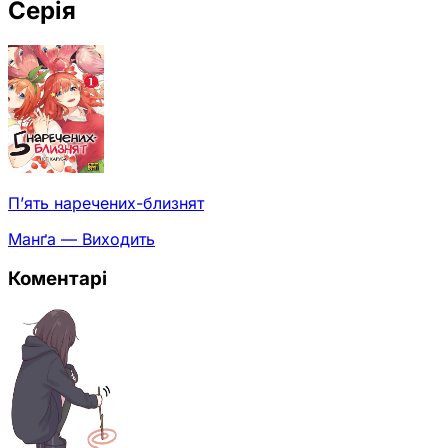
Серія
П’ять наречених-близнят
Манґа — Виходить
Коментарі