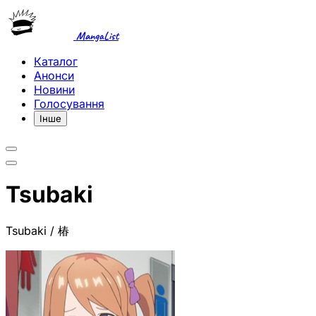
MangaList
Каталог
Анонси
Новини
Голосування
Інше
Tsubaki
Tsubaki / 椿