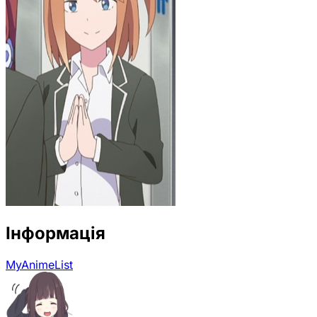
Інформація
MyAnimeList