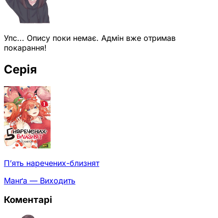
Упс... Опису поки немає. Адмін вже отримав
покарання!
Серія
П’ять наречених-близнят
Манґа — Виходить
Коментарі