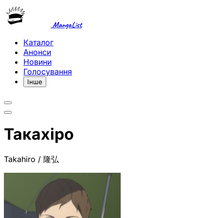
MangaList
Каталог
Анонси
Новини
Голосування
Інше
Такахіро
Takahiro / 隆弘