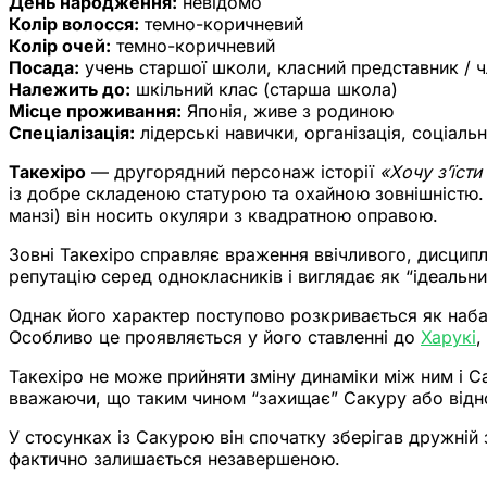
День народження:
невідомо
Колір волосся:
темно-коричневий
Колір очей:
темно-коричневий
Посада:
учень старшої школи, класний представник / 
Належить до:
шкільний клас (старша школа)
Місце проживання:
Японія, живе з родиною
Спеціалізація:
лідерські навички, організація, соціальн
Такехіро
— другорядний персонаж історії
«Хочу з’їст
із добре складеною статурою та охайною зовнішністю. 
манзі) він носить окуляри з квадратною оправою.
Зовні Такехіро справляє враження ввічливого, дисципл
репутацію серед однокласників і виглядає як “ідеальни
Однак його характер поступово розкривається як наба
Особливо це проявляється у його ставленні до
Харукі
,
Такехіро не може прийняти зміну динаміки між ним і Са
вважаючи, що таким чином “захищає” Сакуру або віднов
У стосунках із Сакурою він спочатку зберігав дружній 
фактично залишається незавершеною.