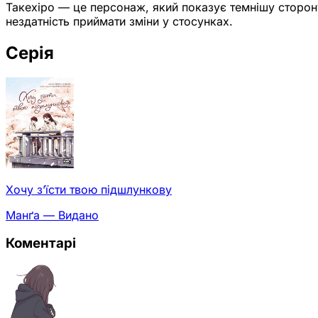
Такехіро — це персонаж, який показує темнішу сторону 
нездатність приймати зміни у стосунках.
Серія
Хочу з’їсти твою підшлункову
Манґа — Видано
Коментарі