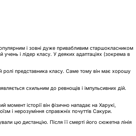
 популярним і зовні дуже привабливим старшокласником
 учень і лідер класу. У деяких адаптаціях (зокрема в
їй ролі представника класу. Саме тому він має хорошу
являється схильним до ревнощів і імпульсивних дій.
й момент історії він фізично нападає на Харукі,
їзм і нерозуміння справжніх почуттів Сакури.
ували цю дистанцію. Після її смерті його сюжетна лінія