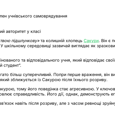
член учнівського самоврядування
ий авторитет у класі
и твою підшлункову»
та колишній хлопець
Сакури
. Він є
У шкільному середовищі зазвичай виглядає як зразковий
інованого та відповідального учня, який відповідає сво
й студент”.
гато більш суперечливий. Попри перше враження, він ви
 який зближується із Сакурою після їхнього розриву.
курою, тому його поведінка стає агресивною. У ключови
лює справедливість. Його дії, однак, демонструють его
зв’язок навіть після розриву, але з часом ревнощі зруйн