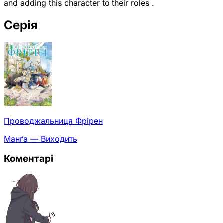
and adding this character to their roles .
Серія
Проводжальниця Фрірен
Манґа — Виходить
Коментарі