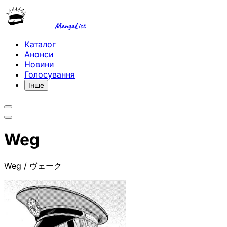
MangaList
Каталог
Анонси
Новини
Голосування
Інше
Weg
Weg / ヴェーク