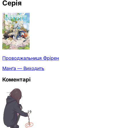
Серія
Проводжальниця Фрірен
Манґа — Виходить
Коментарі