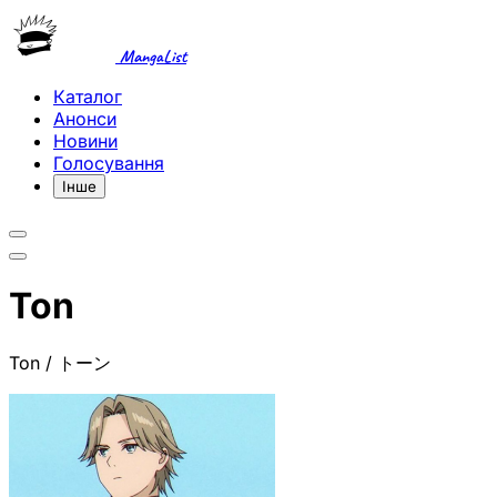
MangaList
Каталог
Анонси
Новини
Голосування
Інше
Ton
Ton / トーン