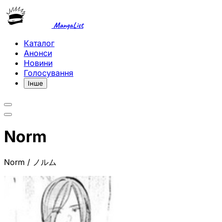
MangaList
Каталог
Анонси
Новини
Голосування
Інше
Norm
Norm / ノルム