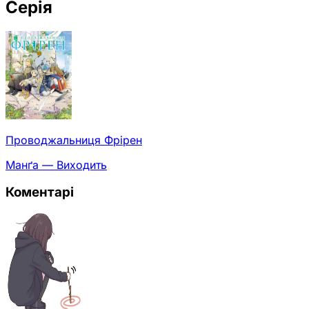
Серія
Проводжальниця Фрірен
Манґа — Виходить
Коментарі