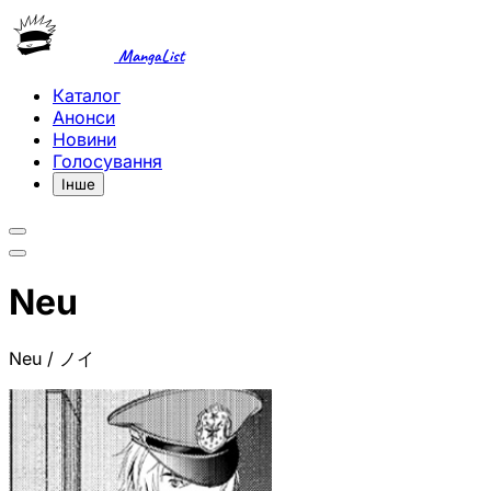
MangaList
Каталог
Анонси
Новини
Голосування
Інше
Neu
Neu / ノイ