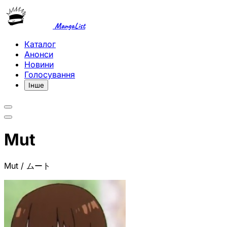
MangaList
Каталог
Анонси
Новини
Голосування
Інше
Mut
Mut / ムート