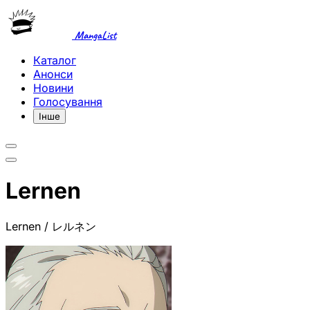
MangaList
Каталог
Анонси
Новини
Голосування
Інше
Lernen
Lernen / レルネン